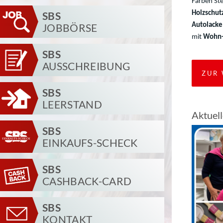
Farben Ste
SBS
Holzschut
JOBBÖRSE
Autolacke
mit
Wohn-
SBS
AUSSCHREIBUNG
ZUR 
SBS
LEERSTAND
Aktuel
SBS
EINKAUFS-SCHECK
SBS
CASHBACK-CARD
SBS
KONTAKT