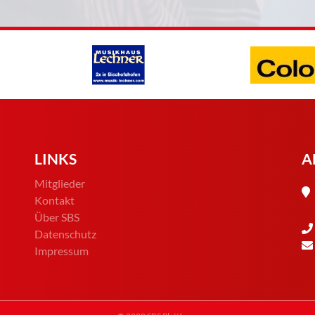
LINKS
A
Mitglieder
Kontakt
Über SBS
Datenschutz
Impressum