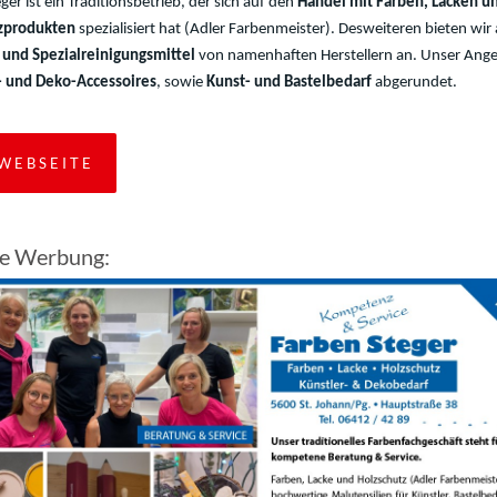
ger ist ein Traditionsbetrieb, der sich auf den
Handel mit Farben, Lacken u
zprodukten
spezialisiert hat (Adler Farbenmeister). Desweiteren bieten wir
 und Spezialreinigungsmittel
von namenhaften Herstellern an. Unser Ang
 und Deko-Accessoires
, sowie
Kunst- und Bastelbedarf
abgerundet.
WEBSEITE
le Werbung: