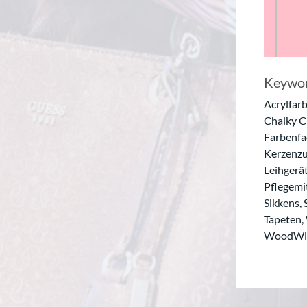
Keywor
Acrylfarb
Chalky Ch
Farbenfa
Kerzenzu
Leihgerät
Pflegemit
Sikkens, 
Tapeten,
WoodWick