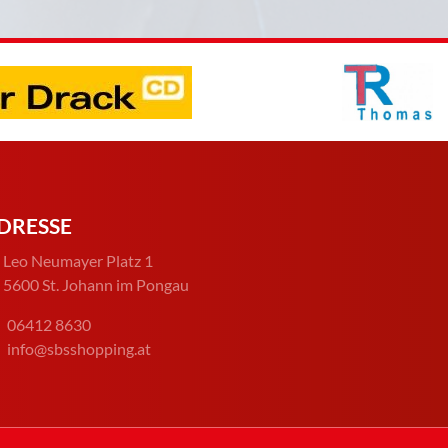
DRESSE
Leo Neumayer Platz 1
5600 St. Johann im Pongau
06412 8630
info@sbsshopping.at