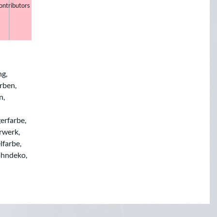
ontributors
ng,
rben,
n,
erfarbe,
rwerk,
lfarbe,
ohndeko,