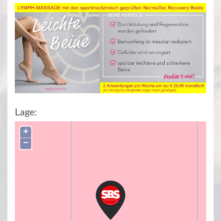
Lage:
+
−