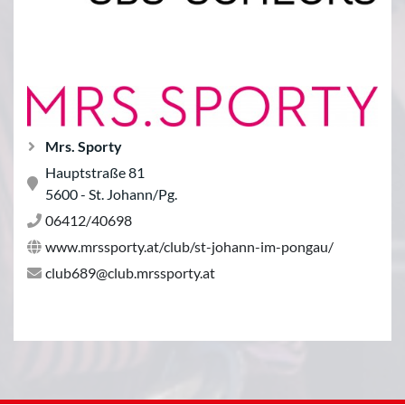
Mrs. Sporty
Hauptstraße 81
5600 - St. Johann/Pg.
06412/40698
www.mrssporty.at/club/st-johann-im-pongau/
club689@club.mrssporty.at