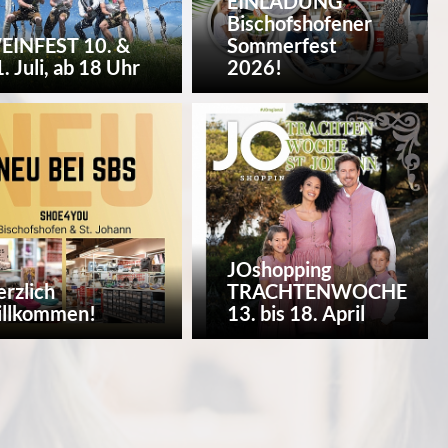
EINLADUNG
Bischofshofener
EINFEST 10. &
Sommerfest
. Juli, ab 18 Uhr
2026!
JOshopping
rzlich
TRACHTENWOCHE
illkommen!
13. bis 18. April