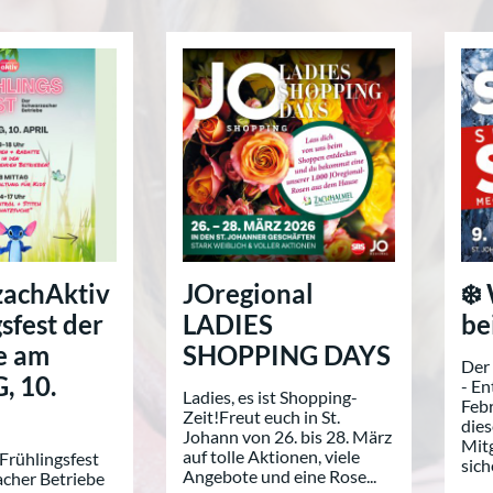
achAktiv
JOregional
❄️
sfest der
LADIES
be
e am
SHOPPING DAYS
Der 
, 10.
- En
Ladies, es ist Shopping-
Febr
Zeit!Freut euch in St.
die
Johann von 26. bis 28. März
Mit
auf tolle Aktionen, viele
rühlingsfest
sich
Angebote und eine Rose...
cher Betriebe