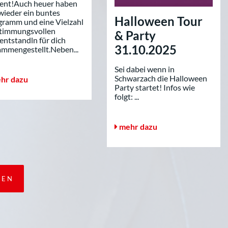
ent!Auch heuer haben
wieder ein buntes
Halloween Tour
gramm und eine Vielzahl
stimmungsvollen
& Party
ntstandln für dich
31.10.2025
ammengestellt.Neben...
Sei dabei wenn in
Schwarzach die Halloween
hr dazu
Party startet! Infos wie
folgt: ...
mehr dazu
DEN