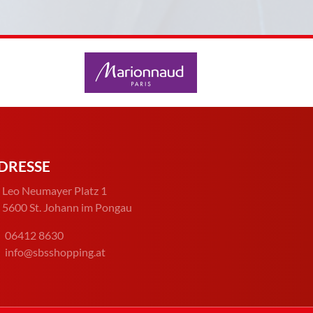
DRESSE
Leo Neumayer Platz 1
5600 St. Johann im Pongau
06412 8630
info@sbsshopping.at