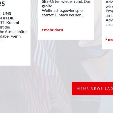
SBS-Orten wieder rund. Das
Adv
25
große
wir 
Weihnachtsgewinnspiel
Pro
T UNS
startet. Einfach bei den...
an 
 IN DIE
Adve
IT! Kommt
zus
ßt die
mehr dazu
che Atmosphäre
e dabei, wenn
me
..
MEHR NEWS LA