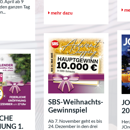
0. April ab 9
t den ganzen Tag
me
n...
mehr dazu
SBS-Weihnachts-
JO
Gewinnspiel
20
ICHE
Ab 7. November geht es bis
Her
UNG 1.
24. Dezember in den drei
JOre