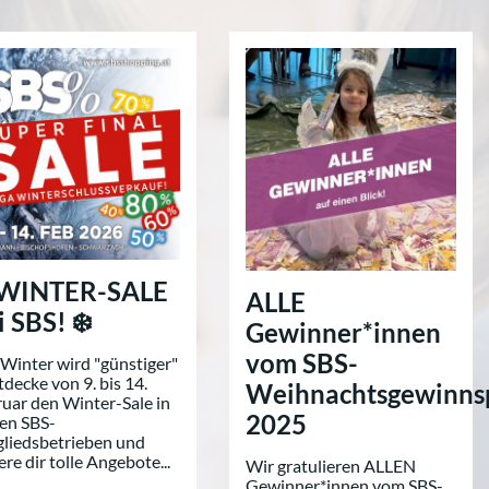
 WINTER-SALE
ALLE
i SBS! ❄️
Gewinner*innen
vom SBS-
Winter wird "günstiger"
tdecke von 9. bis 14.
Weihnachtsgewinnsp
uar den Winter-Sale in
2025
sen SBS-
gliedsbetrieben und
ere dir tolle Angebote...
Wir gratulieren ALLEN
Gewinner*innen vom SBS-