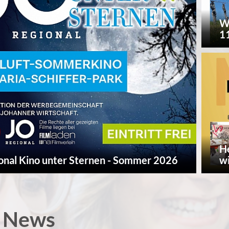
W
11
He
onal Kino unter Sternen - Sommer 2026
w
 News