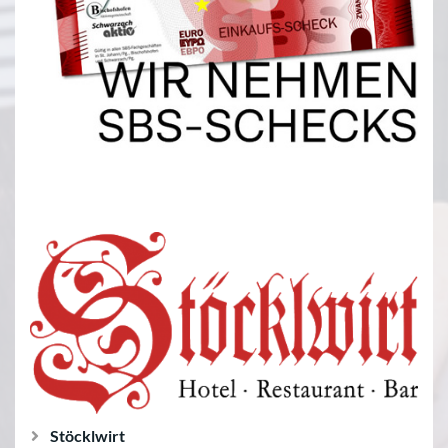
Stöcklwirt