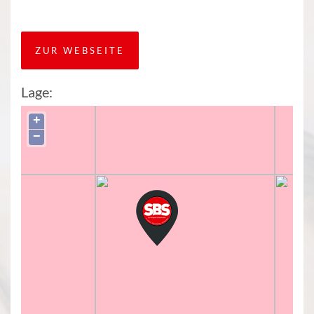
ZUR WEBSEITE
Lage:
+
−