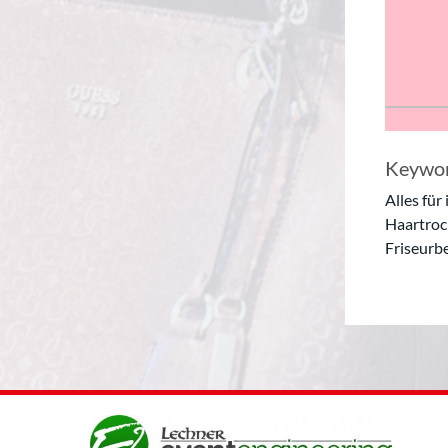
Keywor
Alles für
Haartroc
Friseurb