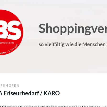
Shoppingve
so vielfältig wie die Menschen
OFSHOFEN
Friseurbedarf / KARO
 Österreichs führender Anbieter für professionelle Haarpflege- u