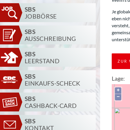
SBS
Je global
JOBBÖRSE
eben nich
versteht
SBS
gemeinsam
AUSSCHREIBUNG
unterstüt
SBS
LEERSTAND
ZUR 
SBS
Lage:
EINKAUFS-SCHECK
+
−
SBS
CASHBACK-CARD
SBS
KONTAKT