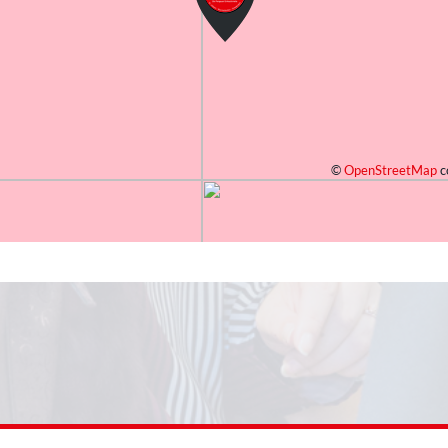
©
OpenStreetMap
c