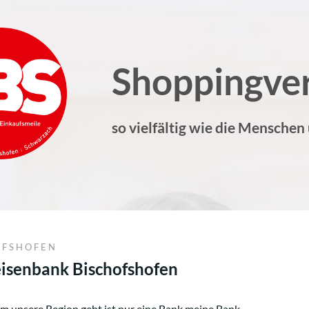
Shoppingve
so vielfältig wie die Menschen
OFSHOFEN
eisenbank Bischofshofen
m unsere Region geht,ist nur eine Bank meine Bank.