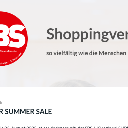
Shoppingve
so vielfältig wie die Menschen
NE
R SUMMER SALE
is 26. August 2025 ist es wieder soweit, der SBS / JOregional SU